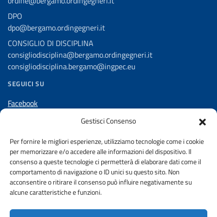
ordine@bergamo.ordingegneri.it
DPO
dpo@bergamo.ordingegneri.it
CONSIGLIO DI DISCIPLINA
consigliodisciplina@bergamo.ordingegneri.it
consigliodisciplina.bergamo@ingpec.eu
SEGUICI SU
Facebook
Linkedin
Gestisci Consenso
Instagram
Per fornire le migliori esperienze, utilizziamo tecnologie come i cookie
per memorizzare e/o accedere alle informazioni del dispositivo. Il
consenso a queste tecnologie ci permetterà di elaborare dati come il
comportamento di navigazione o ID unici su questo sito. Non
acconsentire o ritirare il consenso può influire negativamente su
AMMINISTRAZIONE TRASPARENTE
alcune caratteristiche e funzioni.
DICHIARAZIONE DI ACCESSIBILITA’
WHISTLEBLOWING