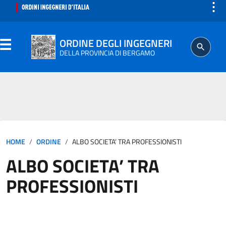
⋮
ORDINE DEGLI INGEGNERI
DELLA PROVINCIA DI BERGAMO
ORDINE
HOME
ORDINE
ALBO SOCIETA’ TRA PROFESSIONISTI
ISCRITTO
ALBO SOCIETA’ TRA
PROFESSIONE
PROFESSIONISTI
AGGIORNAMENTO PROFESSIONALE