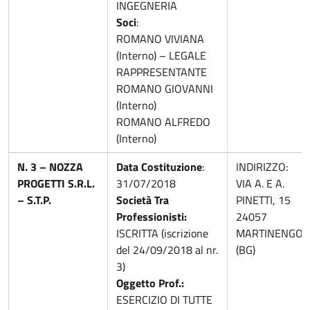
INGEGNERIA
Soci
:
ROMANO VIVIANA
(Interno) – LEGALE
RAPPRESENTANTE
ROMANO GIOVANNI
(Interno)
ROMANO ALFREDO
(Interno)
N. 3 –
NOZZA
Data Costituzione
:
INDIRIZZO:
PROGETTI S.R.L.
31/07/2018
VIA A. E A.
– S.T.P.
Società Tra
PINETTI, 15
Professionisti:
24057
ISCRITTA (iscrizione
MARTINENGO
del 24/09/2018 al nr.
(BG)
3)
Oggetto Prof.:
ESERCIZIO DI TUTTE