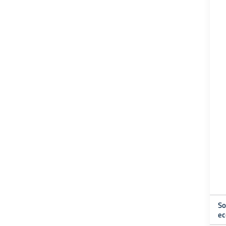
So
ec