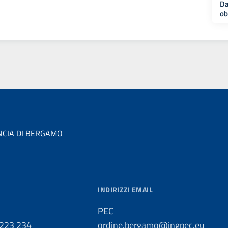
Da
ob
NCIA DI BERGAMO
INDIRIZZI EMAIL
PEC
 223 234
ordine.bergamo@ingpec.eu