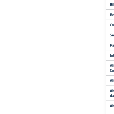
Bi
Be
Co
Se
Pa
In
Al
Co
Al
Al
da
Al