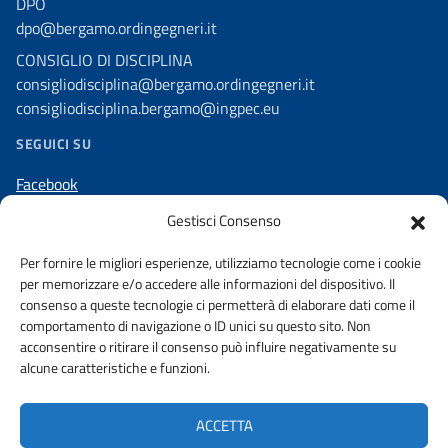
DPO
dpo@bergamo.ordingegneri.it
CONSIGLIO DI DISCIPLINA
consigliodisciplina@bergamo.ordingegneri.it
consigliodisciplina.bergamo@ingpec.eu
SEGUICI SU
Facebook
Linkedin
Gestisci Consenso
Instagram
Per fornire le migliori esperienze, utilizziamo tecnologie come i cookie
per memorizzare e/o accedere alle informazioni del dispositivo. Il
consenso a queste tecnologie ci permetterà di elaborare dati come il
comportamento di navigazione o ID unici su questo sito. Non
acconsentire o ritirare il consenso può influire negativamente su
AMMINISTRAZIONE TRASPARENTE
alcune caratteristiche e funzioni.
DICHIARAZIONE DI ACCESSIBILITA’
WHISTLEBLOWING
ACCETTA