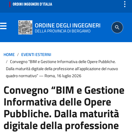
⋮
ORDINE DEGLI INGEGNERI
DELLA PROVINCIA DI BERGAMO
ORDINE
HOME
EVENTI ESTERNI
Convegno “BIM e Gestione Informativa delle Opere Pubbliche.
Dalla maturità digitale della professione all’applicazione del nuovo
quadro normativo” — Roma, 16 luglio 2026
ISCRITTO
Convegno “BIM e Gestione
Informativa delle Opere
PROFESSIONE
Pubbliche. Dalla maturità
AGGIORNAMENTO PROFESSIONALE
digitale della professione