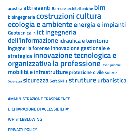
bim
atti eventi
acustica
Barriere architettoniche
cultura
costruzioni
bioingegneria
ecologia e ambiente
energia e impianti
ict ingegneria
Geotecnica
IA
dell'informazione
idraulica e territorio
Innovazione gestionale e
ingegneria forense
innovazione tecnologica e
strategica
la professione
organizzativa
lavori pubblici
mobilità e infrastrutture
protezione civile
Salute e
strutture
sicurezza
urbanistica
Soft Skills
Sicurezza
AMMINISTRAZIONE TRASPARENTE
DICHIARAZIONE DI ACCESSIBILITA’
WHISTLEBLOWING
PRIVACY POLICY