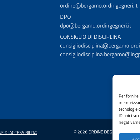
ordine@bergamo.ordingegneri.it
DPO
dpo@bergamo.ordingegneri.it
CONSIGLIO DI DISCIPLINA
consigliodisciplina@bergamo.ordi
consigliodisciplina.bergamo@ing
Per fornire 
memorizzare
tecnologie 
ID unici su 
negativamen
© 2026 ORDINE DEGLI INGEGNERI 
E DI ACCESSIBILITA’