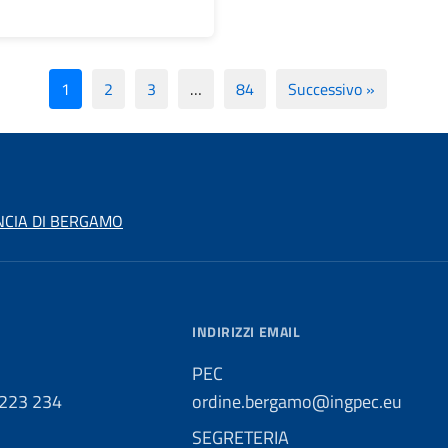
1
2
3
…
84
Successivo »
NCIA DI BERGAMO
INDIRIZZI EMAIL
PEC
 223 234
ordine.bergamo@ingpec.eu
SEGRETERIA