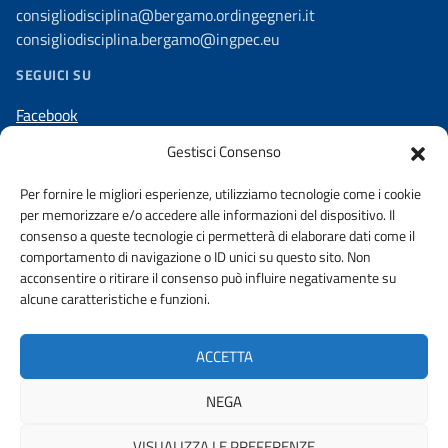
consigliodisciplina@bergamo.ordingegneri.it
consigliodisciplina.bergamo@ingpec.eu
SEGUICI SU
Facebook
Linkedin
Gestisci Consenso
Instagram
Per fornire le migliori esperienze, utilizziamo tecnologie come i cookie
per memorizzare e/o accedere alle informazioni del dispositivo. Il
consenso a queste tecnologie ci permetterà di elaborare dati come il
comportamento di navigazione o ID unici su questo sito. Non
acconsentire o ritirare il consenso può influire negativamente su
AMMINISTRAZIONE TRASPARENTE
alcune caratteristiche e funzioni.
DICHIARAZIONE DI ACCESSIBILITA’
WHISTLEBLOWING
ACCETTA
PRIVACY POLICY
URP
NEGA
VISUALIZZA LE PREFERENZE