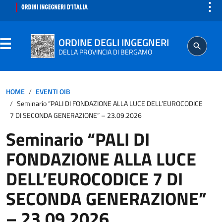
⋮
ORDINE DEGLI INGEGNERI
DELLA PROVINCIA DI BERGAMO
ORDINE
HOME
EVENTI OIB
Seminario “PALI DI FONDAZIONE ALLA LUCE DELL’EUROCODICE
7 DI SECONDA GENERAZIONE” – 23.09.2026
Seminario “PALI DI
ISCRITTO
FONDAZIONE ALLA LUCE
PROFESSIONE
DELL’EUROCODICE 7 DI
SECONDA GENERAZIONE”
AGGIORNAMENTO PROFESSIONALE
– 23.09.2026