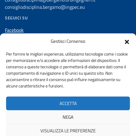
consigliodisciplina.bergamo@ingpec.eu
SEGUICI SU
Facebook
Linkedin
Gestisci Consenso
Instagram
Per fornire le migliori esperienze, utilizziamo tecnologie come i cookie
per memorizzare e/o accedere alle informazioni del dispositivo. Il
consenso a queste tecnologie ci permetterà di elaborare dati come il
comportamento di navigazione o ID unici su questo sito. Non
acconsentire o ritirare il consenso può influire negativamente su
AMMINISTRAZIONE TRASPARENTE
alcune caratteristiche e funzioni.
DICHIARAZIONE DI ACCESSIBILITA’
WHISTLEBLOWING
ACCETTA
PRIVACY POLICY
URP
NEGA
VISUALIZZA LE PREFERENZE
© 2026 ORDINE DEGLI INGEGNERI DELLA PROVINCIA DI BERGAMO |