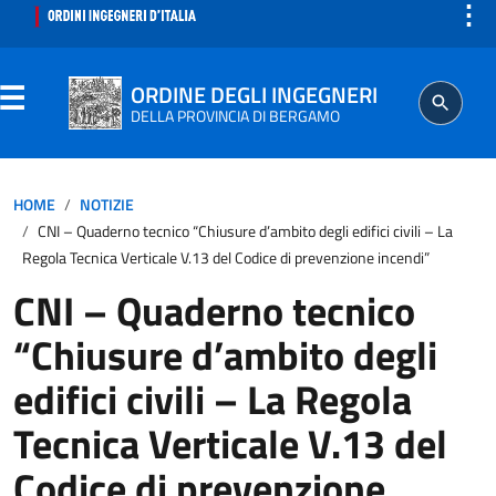
⋮
ORDINE DEGLI INGEGNERI
DELLA PROVINCIA DI BERGAMO
ORDINE
HOME
NOTIZIE
CNI – Quaderno tecnico “Chiusure d’ambito degli edifici civili – La
Regola Tecnica Verticale V.13 del Codice di prevenzione incendi”
CNI – Quaderno tecnico
ISCRITTO
“Chiusure d’ambito degli
PROFESSIONE
edifici civili – La Regola
Tecnica Verticale V.13 del
AGGIORNAMENTO PROFESSIONALE
Codice di prevenzione