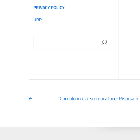
PRIVACY POLICY
URP
Ricerca
per:
Cordolo in c.a. su murature: Risorsa o