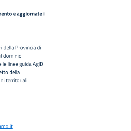
mento e aggiornate i
i della Provincia di
ul dominio
le linee guida AgID
etto della
 territoriali.
amo.it