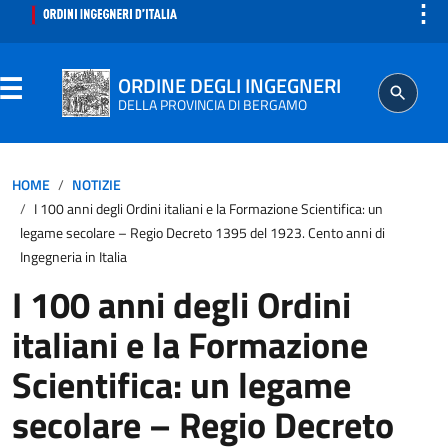
⋮
ORDINE DEGLI INGEGNERI
DELLA PROVINCIA DI BERGAMO
ORDINE
HOME
NOTIZIE
I 100 anni degli Ordini italiani e la Formazione Scientifica: un
legame secolare – Regio Decreto 1395 del 1923. Cento anni di
Ingegneria in Italia
ISCRITTO
I 100 anni degli Ordini
italiani e la Formazione
PROFESSIONE
Scientifica: un legame
AGGIORNAMENTO PROFESSIONALE
secolare – Regio Decreto