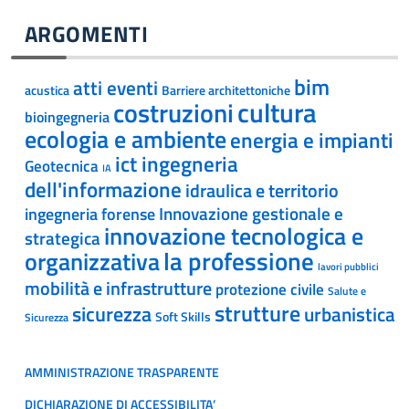
ARGOMENTI
bim
atti eventi
acustica
Barriere architettoniche
cultura
costruzioni
bioingegneria
ecologia e ambiente
energia e impianti
ict ingegneria
Geotecnica
IA
dell'informazione
idraulica e territorio
Innovazione gestionale e
ingegneria forense
innovazione tecnologica e
strategica
la professione
organizzativa
lavori pubblici
mobilità e infrastrutture
protezione civile
Salute e
strutture
sicurezza
urbanistica
Soft Skills
Sicurezza
AMMINISTRAZIONE TRASPARENTE
DICHIARAZIONE DI ACCESSIBILITA’