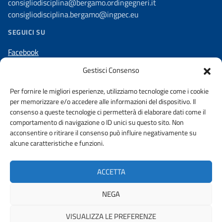
consigliodisciplina@bergamo.ordingegneri.it
consigliodisciplina.bergamo@ingpec.eu
SEGUICI SU
Facebook
Linkedin
Gestisci Consenso
Instagram
Per fornire le migliori esperienze, utilizziamo tecnologie come i cookie
per memorizzare e/o accedere alle informazioni del dispositivo. Il
consenso a queste tecnologie ci permetterà di elaborare dati come il
comportamento di navigazione o ID unici su questo sito. Non
acconsentire o ritirare il consenso può influire negativamente su
AMMINISTRAZIONE TRASPARENTE
alcune caratteristiche e funzioni.
DICHIARAZIONE DI ACCESSIBILITA’
WHISTLEBLOWING
ACCETTA
PRIVACY POLICY
URP
NEGA
VISUALIZZA LE PREFERENZE
© 2026 ORDINE DEGLI INGEGNERI DELLA PROVINCIA DI BERGAMO |